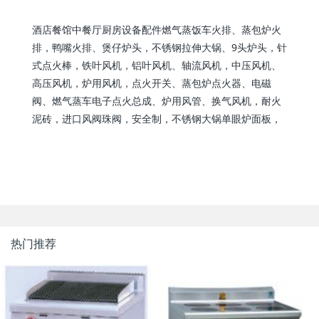
酒店餐馆中餐厅厨房设备配件燃气蒸饭车火排、蒸包炉火
排，鸭嘴火排、煲仔炉头，不锈钢拉伸大锅、9头炉头，针
式点火棒，铁叶风机，铝叶风机、轴流风机，中压风机、
高压风机，炉用风机，点火开关、蒸包炉点火器、电磁
阀、燃气蒸车电子点火总成、炉用风管、换气风机，耐火
泥砖，进口风阀珠阀，安全制，不锈钢大锅单眼炉面板，
热门推荐